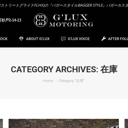
トリートグライドFLHX)の『バガースタイルBAGGER STYLE』バガーカス
OCK
ABOUT G’LUX
G’LUX VOICE
AFTER FOL
戸2-14-13
TOCK
ABOUT G’LUX
G’LUX VOICE
AFTER FOL
CATEGORY ARCHIVES:
在庫
You are here:
Home
Category "在庫"