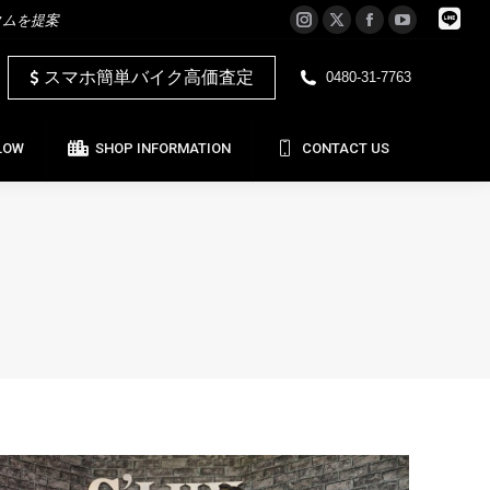
タムを提案
Instagram
X
Facebook
YouTube
LOW
SHOP INFORMATION
CONTACT US
page
page
page
page
スマホ簡単バイク高価査定
0480-31-7763
opens
opens
opens
opens
in
in
in
in
new
new
new
new
LOW
SHOP INFORMATION
CONTACT US
window
window
window
window