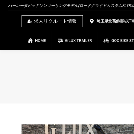
ハーレーダビッドソンツーリングモデル(ロードグライドカスタムFLTRX/ス
HOME
G’LUX TRAILER
GOO BIKE ST
求人リクルート情報
埼玉県北葛飾郡杉戸町杉
HOME
G’LUX TRAILER
GOO BIKE S