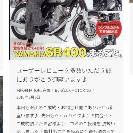
ユーザーレビューを多数いただき誠
にありがとう御座います♪
INFORMATION
,
在庫
By
G'LUX MOTORING
2018年2月6日
本日も沢山のご成約・お問合せ誠にありがとう御
座います♪ 先日もＧｏｏバイクよりお問合せ・
ご成約頂いたお客様より口コミのご投稿を 頂戴い
たしました♪ 弊社もこれを励みに今後も頑張って