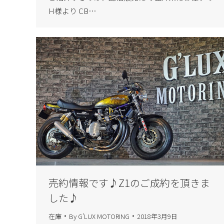
H様より CB…
売約情報です♪Z1のご成約を頂きま
した♪
在庫
By
G'LUX MOTORING
2018年3月9日