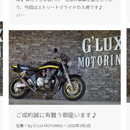
り、今回はストリートグライドの入荷です♪
バ…
ご成約誠に有難う御座います♪
在庫
By
G'LUX MOTORING
2018年3月2日