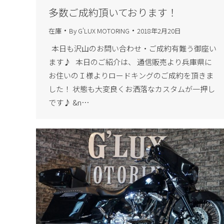
多数ご成約頂いております！
在庫
By
G'LUX MOTORING
2018年2月20日
本日も沢山のお問い合わせ・ご成約有難う御座い
ます♪ 本日のご紹介は、 通信販売より兵庫県に
お住いのＩ様よりロードキングのご成約を頂きま
した！ 状態も大変良くお洒落なカスタムが一押し
です♪ &n…