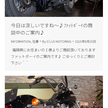
今日は涼しいですね～♪ﾌｧｯﾄﾎﾞｰｲの商
談中のご案内♪
INFORMATION
,
在庫
By
G'LUX MOTORING
2015年8月25日
福岡県にお住まいのＩ様よりご商談頂いております
ファットボーイのご案内です♪ ごゆっくりとご検討
下さい＾＾