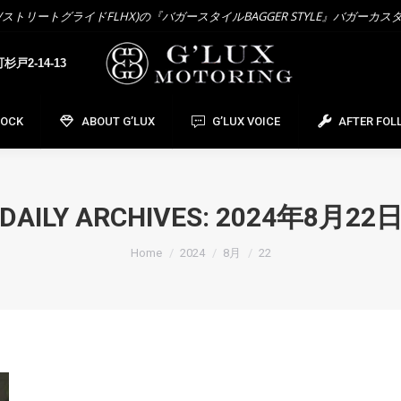
トリートグライドFLHX)の『バガースタイルBAGGER STYLE』バガーカス
OCK
ABOUT G’LUX
G’LUX VOICE
AFTER FOL
戸2-14-13
TOCK
ABOUT G’LUX
G’LUX VOICE
AFTER FOL
DAILY ARCHIVES:
2024年8月22
You are here:
Home
2024
8月
22