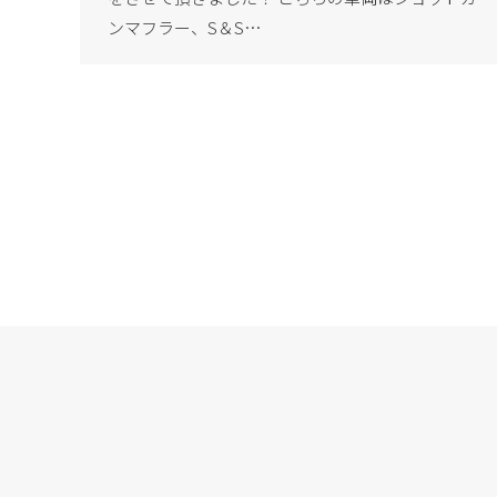
ンマフラー、S＆S…
Copyright Ⓒ 2020 G’LUX All rights reserved.