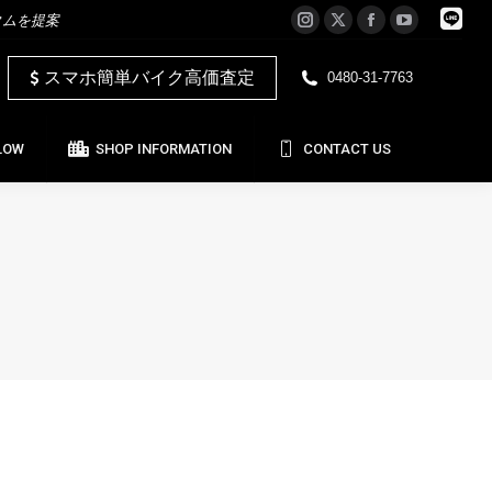
タムを提案
Instagram
X
Facebook
YouTube
LOW
SHOP INFORMATION
CONTACT US
page
page
page
page
スマホ簡単バイク高価査定
0480-31-7763
opens
opens
opens
opens
in
in
in
in
new
new
new
new
LOW
SHOP INFORMATION
CONTACT US
window
window
window
window
日