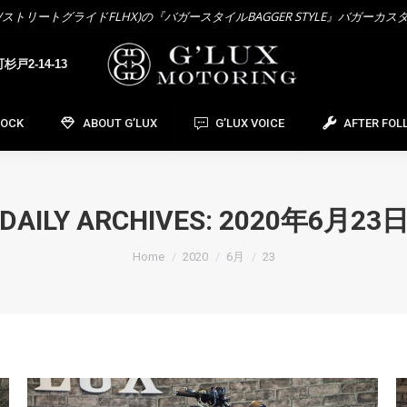
トリートグライドFLHX)の『バガースタイルBAGGER STYLE』バガーカス
OCK
ABOUT G’LUX
G’LUX VOICE
AFTER FOL
戸2-14-13
TOCK
ABOUT G’LUX
G’LUX VOICE
AFTER FOL
DAILY ARCHIVES:
2020年6月23
You are here:
Home
2020
6月
23