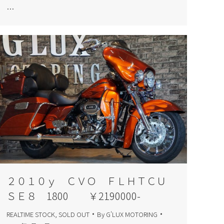
…
２０１０ｙ ＣＶＯ ＦＬＨＴＣＵ
ＳＥ８ 1800 ￥2190000-
REALTIME STOCK
,
SOLD OUT
By
G'LUX MOTORING