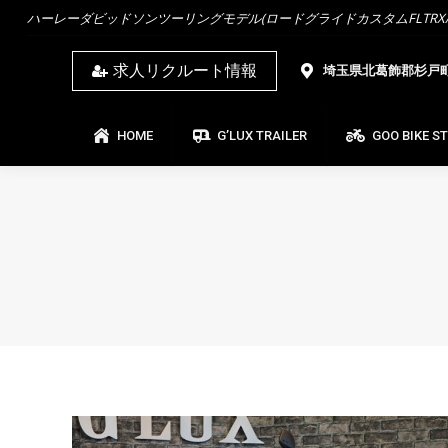
ハーレーダビッドソンツーリングモデル(ロードグライドカスタムFLTRX/ス
HOME
G’LUX TRAILER
GOO BIKE ST
求人リクルート情報
埼玉県北葛飾郡杉戸町杉
HOME
G’LUX TRAILER
GOO BIKE S