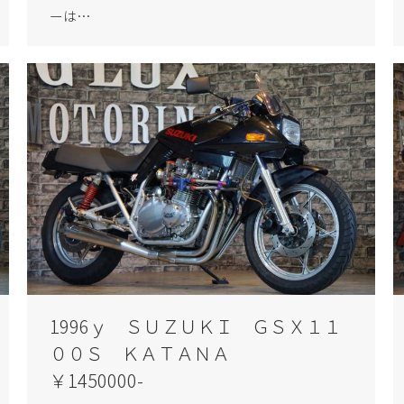
ーは…
1996ｙ ＳＵＺＵＫＩ ＧＳＸ１１
００Ｓ ＫＡＴＡＮＡ
￥1450000-