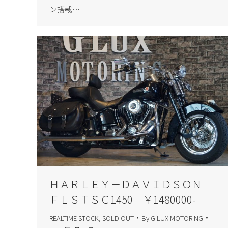
ン搭載…
ＨＡＲＬＥＹ－ＤＡＶＩＤＳＯＮ
ＦＬＳＴＳＣ1450 ￥1480000-
REALTIME STOCK
,
SOLD OUT
By
G'LUX MOTORING