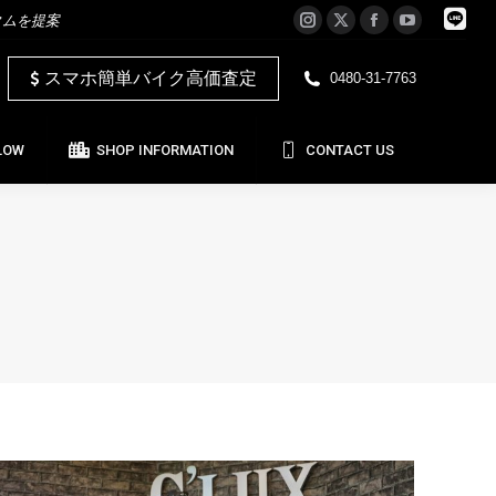
タムを提案
Instagram
X
Facebook
YouTube
LOW
SHOP INFORMATION
CONTACT US
page
page
page
page
スマホ簡単バイク高価査定
0480-31-7763
opens
opens
opens
opens
in
in
in
in
new
new
new
new
LOW
SHOP INFORMATION
CONTACT US
window
window
window
window
日