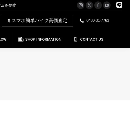
タムを提案
Instagram
X
Facebook
YouTube
LOW
SHOP INFORMATION
CONTACT US
page
page
page
page
スマホ簡単バイク高価査定
0480-31-7763
opens
opens
opens
opens
in
in
in
in
new
new
new
new
LOW
SHOP INFORMATION
CONTACT US
window
window
window
window
日