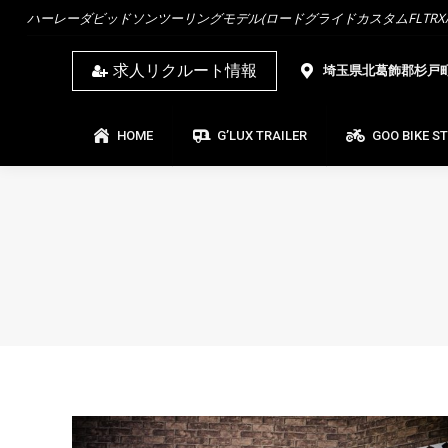
ハーレーダビッドソンツーリングモデル(ロードグライドカスタムFLTRX/ス
HOME
G’LUX TRAILER
GOO BIKE ST
求人リクルート情報
埼玉県北葛飾郡杉戸町杉
HOME
G’LUX TRAILER
GOO BIKE S