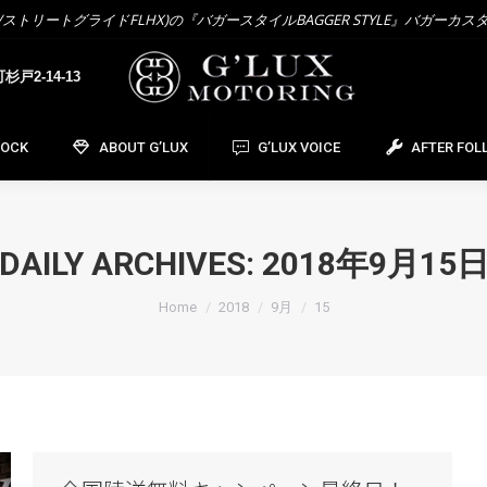
トリートグライドFLHX)の『バガースタイルBAGGER STYLE』バガーカス
OCK
ABOUT G’LUX
G’LUX VOICE
AFTER FOL
戸2-14-13
TOCK
ABOUT G’LUX
G’LUX VOICE
AFTER FOL
DAILY ARCHIVES:
2018年9月15
You are here:
Home
2018
9月
15