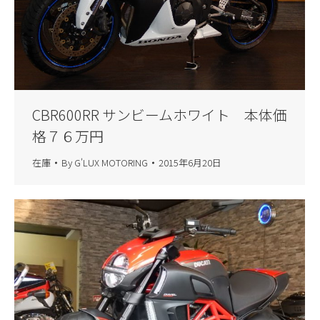
CBR600RR サンビームホワイト 本体価
格７６万円
在庫
By
G'LUX MOTORING
2015年6月20日