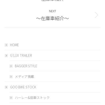
post:
NEXT
～在庫車紹介～
Next
post:
HOME
G’LUX TRAILER
BAGGER STYLE
メディア掲載
GOO BIKE STOCK
ハーレー&旧車ストック