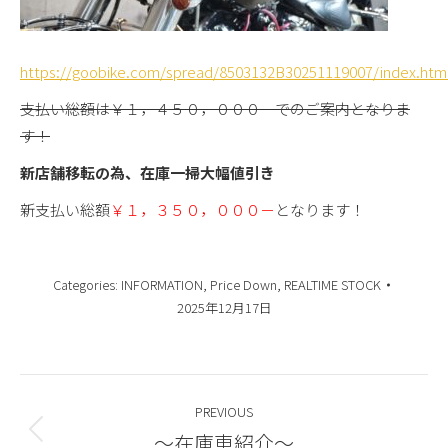
https://goobike.com/spread/8503132B30251119007/index.htm
支払い総額は￥１，４５０，０００－でのご案内となりま
す！
新店舗移転の為、在庫一掃大幅値引き
新支払い総額
￥１，３５０，０００－
となります！
Categories:
INFORMATION
,
Price Down
,
REALTIME STOCK
2025年12月17日
Post
PREVIOUS
navigation
～在庫車紹介～
Previous