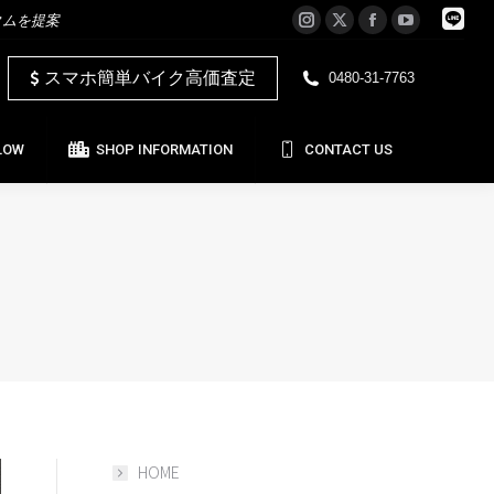
タムを提案
Instagram
X
Facebook
YouTube
LOW
SHOP INFORMATION
CONTACT US
page
page
page
page
スマホ簡単バイク高価査定
0480-31-7763
opens
opens
opens
opens
in
in
in
in
new
new
new
new
LOW
SHOP INFORMATION
CONTACT US
window
window
window
window
HOME