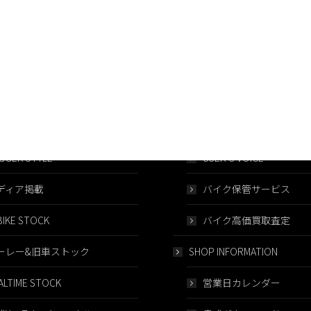
AFTER FOLLOW／保証
 TRAILER
車両保証システム
GGER STYLE
USER’S VOICE
ディア掲載
バイク保管サービス
IKE STOCK
バイク高価買取査定
ーレー&旧車ストック
SHOP INFORMATION
ALTIME STOCK
営業日カレンダー