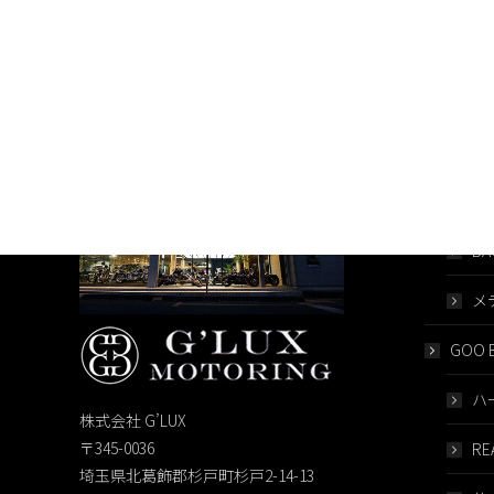
HOME
G’LUX
BA
メ
GOO B
ハ
株式会社 G’LUX
〒345-0036
RE
埼玉県北葛飾郡杉戸町杉戸2-14-13