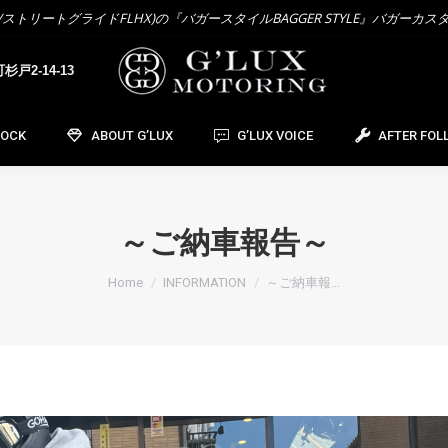
トリートグライドFLHX)の『バガースタイルBAGGER STYLE』バガーカス
OCK
ABOUT G’LUX
G’LUX VOICE
AFTER FOL
戸2-14-13
TOCK
ABOUT G’LUX
G’LUX VOICE
AFTER FOL
～ご納車報告～
You are here:
Home
INFORMATION
～ご納車報…