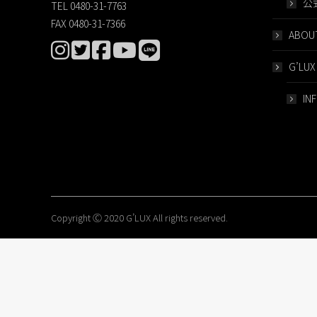
公
TEL 0480-31-7763
FAX 0480-31-7366
ABOUT
G’LUX
IN
Copyright Ⓒ 2020 G’LUX All rights reserved.