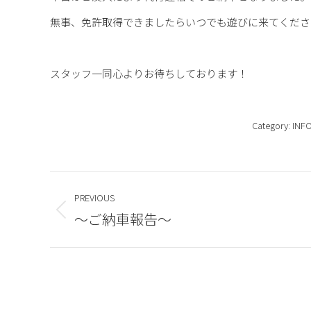
無事、免許取得できましたらいつでも遊びに来てくださ
スタッフ一同心よりお待ちしております！
Category:
INF
Post
PREVIOUS
navigation
～ご納車報告～
Previous
post: