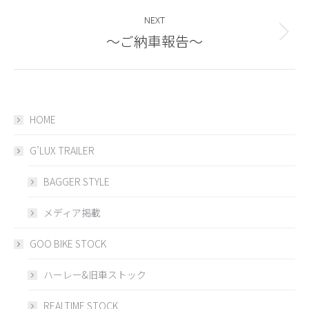
post:
NEXT
～ご納車報告～
Next
post:
HOME
G’LUX TRAILER
BAGGER STYLE
メディア掲載
GOO BIKE STOCK
ハーレー&旧車ストック
REALTIME STOCK