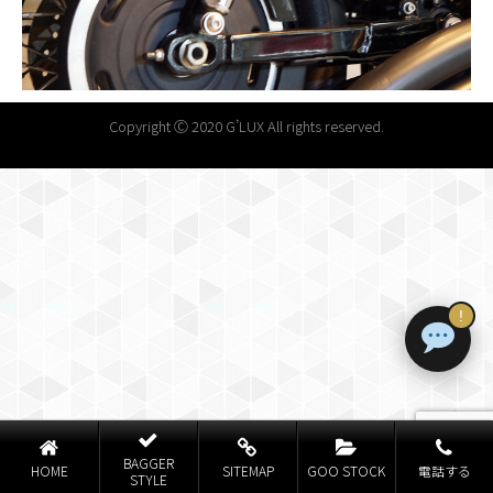
Copyright Ⓒ 2020 G’LUX All rights reserved.
!
BAGGER
HOME
SITEMAP
GOO STOCK
電話する
STYLE