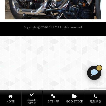
Copyright Ⓒ 2020 G’LUX All rights reserved.
!
BAGGER
HOME
SITEMAP
GOO STOCK
電話する
STYLE