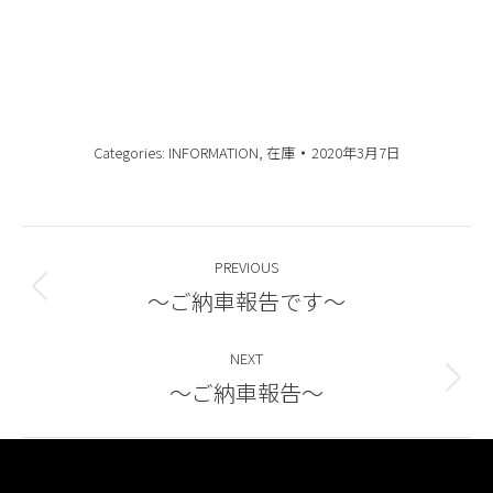
Categories:
INFORMATION
,
在庫
2020年3月7日
Post
PREVIOUS
navigation
～ご納車報告です～
Previous
post:
NEXT
～ご納車報告～
Next
post: