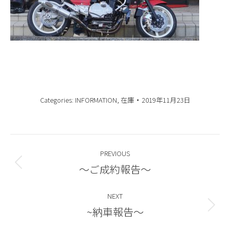
Categories:
INFORMATION
,
在庫
2019年11月23日
Post
PREVIOUS
navigation
～ご成約報告～
Previous
post:
NEXT
~納車報告～
Next
post: