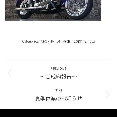
Categories:
INFORMATION
,
在庫
2019年8月3日
Post
PREVIOUS
navigation
～ご成約報告～
Previous
post:
NEXT
夏季休業のお知らせ
Next
post: