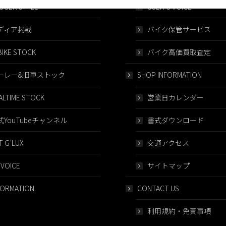
GGER STYLE
USER’S VOICE
ディア掲載
バイク保管サービス
IKE STOCK
バイク高価買取査定
ーレー&旧車ストック
SHOP INFORMATION
ALTIME STOCK
営業日カレンダー
式YouTubeチャンネル
書式ダウンロード
 G’LUX
交通アクセス
 VOICE
サイトマップ
FORMATION
CONTACT US
利用規約・免責事項