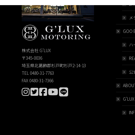
BA
メ
GOO B
ハ
株式会社 G’LUX
〒345-0036
RE
埼玉県北葛飾郡杉戸町杉戸2-14-13
公
TEL 0480-31-7763
FAX 0480-31-7366
ABOUT
G’LUX
IN