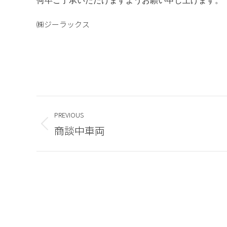
何卒ご了承いただけますようお願い申し上げます。
㈱ジーラックス
Post
PREVIOUS
navigation
商談中車両
Previous
post:
HOME
G’LUX