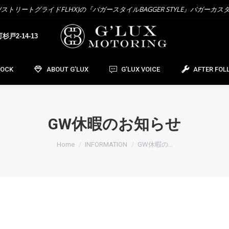
トリートグライドFLHX)の『バガースタイルBAGGER STYLE』バガーカス
OCK
ABOUT G’LUX
G’LUX VOICE
AFTER FOL
戸2-14-13
TOCK
ABOUT G’LUX
G’LUX VOICE
AFTER FOL
GW休暇のお知らせ
You are here:
Home
INFORMATION
GW休暇の…