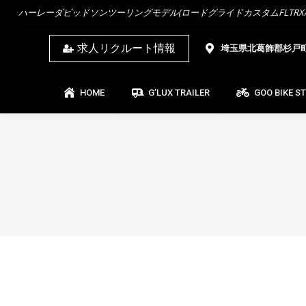
ハーレーダビッドソンツーリングモデル(ロードグライドカスタムFLTRX/ス
HOME
G’LUX TRAILER
GOO BIKE ST
求人リクルート情報
埼玉県北葛飾郡杉戸町杉
HOME
G’LUX TRAILER
GOO BIKE S