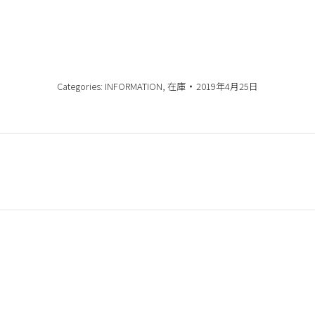
Categories:
INFORMATION
,
在庫
2019年4月25日
Next
post:
AFTER FOLLOW／保証
 TRAILER
車両保証システム