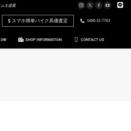
タムを提案
Instagram
X
Facebook
YouTube
LOW
SHOP INFORMATION
CONTACT US
page
page
page
page
スマホ簡単バイク高価査定
0480-31-7763
opens
opens
opens
opens
in
in
in
in
new
new
new
new
LOW
SHOP INFORMATION
CONTACT US
window
window
window
window