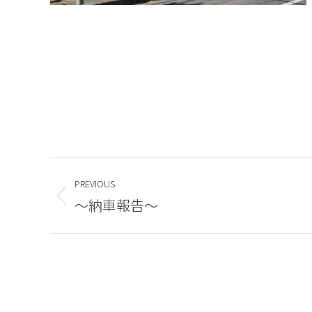
Post
PREVIOUS
navigation
～納車報告～
Previous
post:
HOME