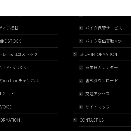
 TRAILER
車両保証システム
GGER STYLE
USER’S VOICE
ディア掲載
バイク保管サービス
IKE STOCK
バイク高価買取査定
ーレー&旧車ストック
SHOP INFORMATION
ALTIME STOCK
営業日カレンダー
式YouTubeチャンネル
書式ダウンロード
 G’LUX
交通アクセス
 VOICE
サイトマップ
FORMATION
CONTACT US