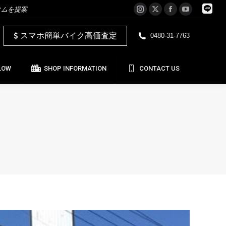
タムを提案
Instagram
X
Facebook
YouTube
LOW
SHOP INFORMATION
CONTACT US
page
page
page
page
スマホ簡単バイク高価査定
0480-31-7763
opens
opens
opens
opens
in
in
in
in
new
new
new
new
LOW
SHOP INFORMATION
CONTACT US
window
window
window
window