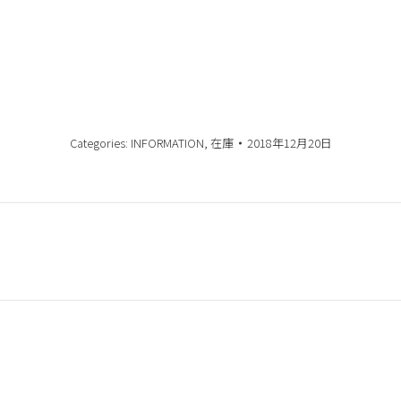
Categories:
INFORMATION
,
在庫
2018年12月20日
Next
post:
AFTER FOLLOW／保証