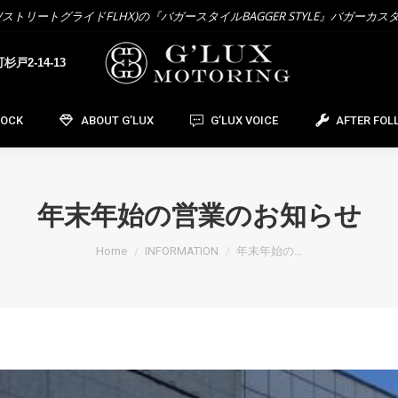
トリートグライドFLHX)の『バガースタイルBAGGER STYLE』バガーカス
OCK
ABOUT G’LUX
G’LUX VOICE
AFTER FOL
戸2-14-13
TOCK
ABOUT G’LUX
G’LUX VOICE
AFTER FOL
年末年始の営業のお知らせ
You are here:
Home
INFORMATION
年末年始の…