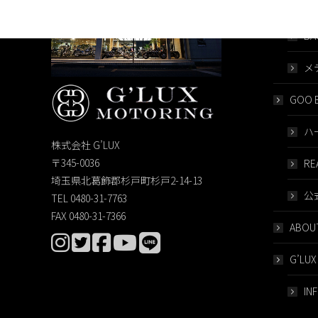
G’LUX
BA
メ
GOO B
ハ
株式会社 G’LUX
〒345-0036
RE
埼玉県北葛飾郡杉戸町杉戸2-14-13
公
TEL 0480-31-7763
FAX 0480-31-7366
ABOUT
G’LUX
IN