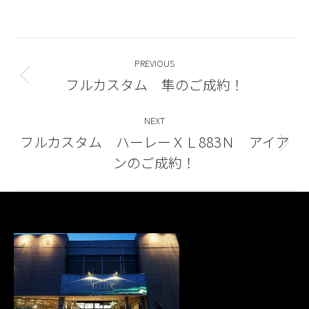
Post
PREVIOUS
navigation
フルカスタム 隼のご成約！
Previous
post:
NEXT
フルカスタム ハーレーＸＬ883Ｎ アイア
Next
ンのご成約！
post: