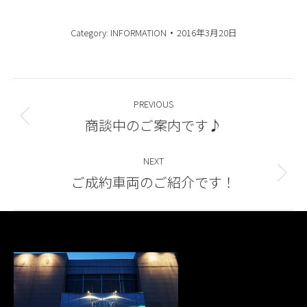
Category:
INFORMATION
2016年3月20日
Post
PREVIOUS
navigation
商談中のご案内です♪
Previous
post:
NEXT
ご成約車両のご紹介です！
Next
post: