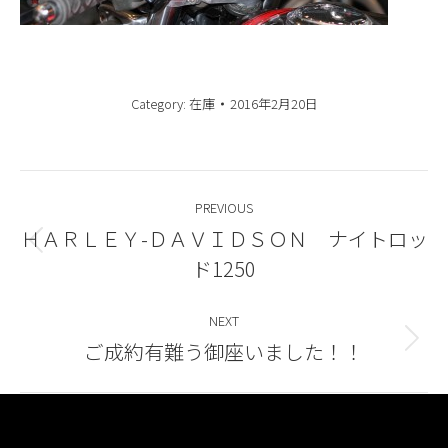
Category:
在庫
2016年2月20日
Post
PREVIOUS
navigation
ＨＡＲＬＥＹ-ＤＡＶＩＤＳＯＮ ナイトロッ
Previous
ド1250
post:
NEXT
ご成約有難う御座いました！！
Next
post: