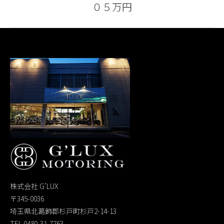
０５万円
post:
株式会社 G’LUX
〒345-0036
埼玉県北葛飾郡杉戸町杉戸2-14-13
TEL 0480-31-7763