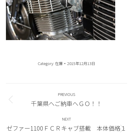
Category:
在庫
2015年12月13日
Post
PREVIOUS
navigation
千葉県へご納車へＧＯ！！
Previous
post:
NEXT
ゼファー1100ＦＣＲキャブ搭載 本体価格１
Next