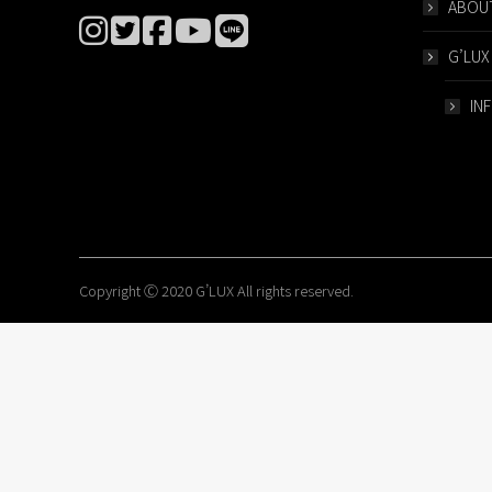
ABOUT
G’LUX
IN
Copyright Ⓒ 2020 G’LUX All rights reserved.