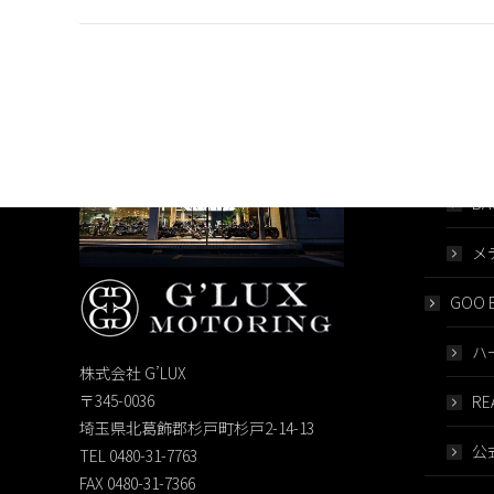
post:
HOME
G’LUX
BA
メ
GOO B
ハ
株式会社 G’LUX
〒345-0036
RE
埼玉県北葛飾郡杉戸町杉戸2-14-13
公
TEL 0480-31-7763
FAX 0480-31-7366