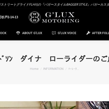
トリートグライドFLHX)の『バガースタイルBAGGER STYLE』バガーカス
OCK
ABOUT G’LUX
G’LUX VOICE
AFTER FOL
戸2-14-13
TOCK
ABOUT G’LUX
G’LUX VOICE
AFTER FOL
ﾋﾞｯﾄﾞｿﾝ ダイナ ローライダーの
You are here:
Home
INFORMATION
ﾊｰﾚｰﾀ…