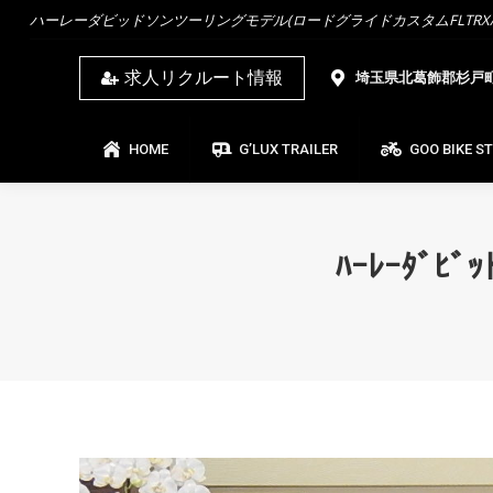
ハーレーダビッドソンツーリングモデル(ロードグライドカスタムFLTRX/ス
HOME
G’LUX TRAILER
GOO BIKE ST
求人リクルート情報
埼玉県北葛飾郡杉戸町杉
HOME
G’LUX TRAILER
GOO BIKE S
ﾊｰﾚｰﾀﾞ