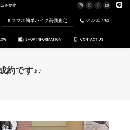
タムを提案
Instagram
X
Facebook
YouTube
LOW
SHOP INFORMATION
CONTACT US
page
page
page
page
スマホ簡単バイク高価査定
0480-31-7763
opens
opens
opens
opens
in
in
in
in
new
new
new
new
LOW
SHOP INFORMATION
CONTACT US
window
window
window
window
ご成約です♪♪