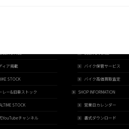
post:
AFTER FOLLOW／保証
 TRAILER
車両保証システム
GGER STYLE
USER’S VOICE
ディア掲載
バイク保管サービス
IKE STOCK
バイク高価買取査定
ーレー&旧車ストック
SHOP INFORMATION
ALTIME STOCK
営業日カレンダー
式YouTubeチャンネル
書式ダウンロード